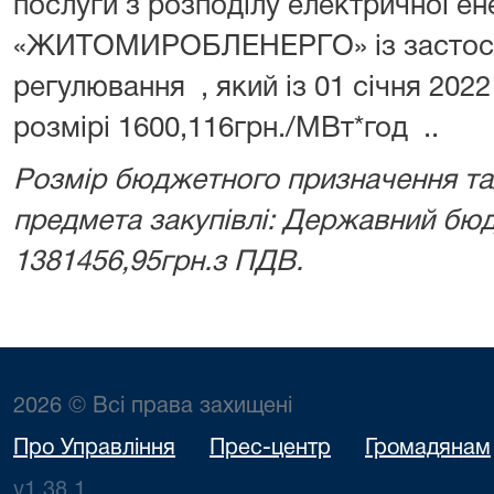
послуги з розподілу електричної ене
«ЖИТОМИРОБЛЕНЕРГО» із застос
регулювання , який із 01 січня 202
розмірі 1600,116грн./МВт*год ..
Розмір бюджетного призначення та/
предмета закупівлі: Державний бюд
1381456,95грн.з ПДВ.
2026 © Всі права захищені
Про Управління
Прес-центр
Громадянам
v1.38.1