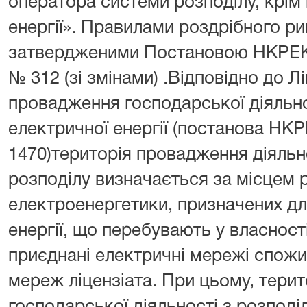
оператора системи розподілу, крім
енергії». Правилами роздрібного рин
затвердженими Постановою НКРЕКП 
№ 312 (зі змінами) .Відповідно до Л
провадження господарської діяльно
електричної енергії (постанова НК
1470)територія провадження діяльн
розподілу визначається за місцем 
електроенергетики, призначених дл
енергії, що перебувають у власності
приєднані електричні мережі спожив
мереж ліцензіата. При цьому, тери
господарської діяльності з розподіл