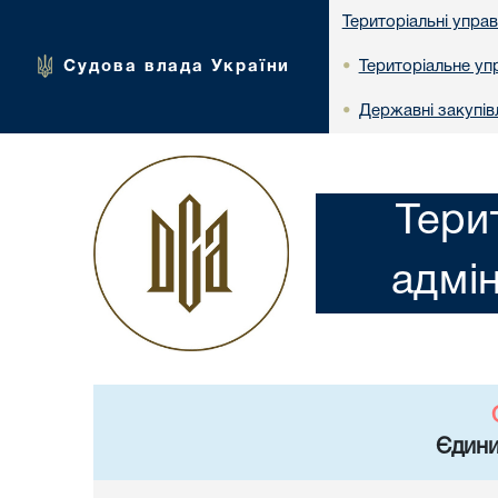
Територіальні упра
Судова влада України
Територіальне упр
•
Державні закупів
•
Тери
адмін
Єдини