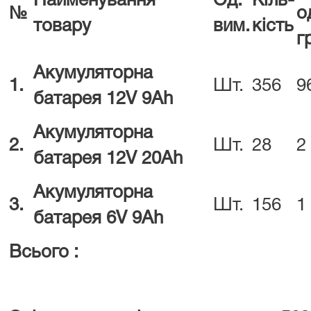
Найменування
Од.
Кіль-
№
о
товару
вим.
кість
г
Акумуляторна
1.
Шт.
356
9
батарея
12
V
9
Ah
Акумуляторна
2
.
Шт.
28
2
батарея
12
V
20
Ah
Акумуляторна
3.
Шт.
156
1
батарея
6
V
9
Ah
Всього :