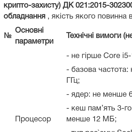
крипто-захисту) ДК 021:2015-3023
обладнання
, якість якого повинна 
Основні
№
Технічні вимоги (н
параметри
- не гірше Core i5
- базова частота:
ГГц;
- ядер: не менше 6
- кеш пам’ять 3-го
Процесор
менше 12 МБ;