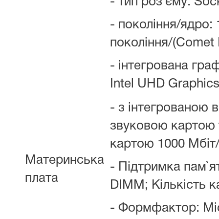
- тип роз`єму: Soc
- покоління/ядро: 
покоління/(Comet 
- інтегрована граф
Intel UHD Graphic
- з інтегрованою 
звуковою картою
картою 1000 Мбіт/
Материнська
- Підтримка пам`я
плата
DIMM; Кількість ка
- Формфактор: Mi