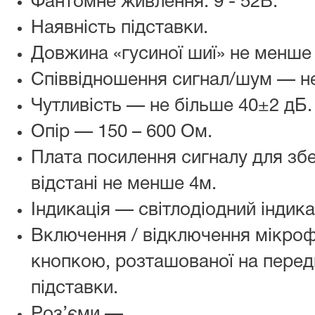
Фантомне живлення: 9 - 52В.
Наявність підставки.
Довжина «гусиної шиї» не менше
Співвідношення сигнал/шум — н
Чутливість — не більше 40±2 дБ.
Опір — 150 – 600 Ом.
Плата посилення сигналу для збе
відстані не менше 4м.
Індикація — світлодіодний індик
Включення / відключення мікро
кнопкою, розташованої на передн
підставки.
Роз’єми —