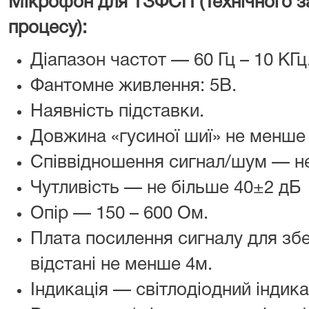
Мікрофон для ТЗФСП (Технічного з
процесу):
Діапазон частот — 60 Гц – 10 КГц
Фантомне живлення: 5В.
Наявність підставки.
Довжина «гусиної шиї» не менше
Співвідношення сигнал/шум — н
Чутливість — не більше 40±2 дБ
Опір — 150 – 600 Ом.
Плата посилення сигналу для збе
відстані не менше 4м.
Індикація — світлодіодний індик