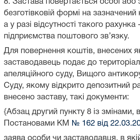
8. Застава повертається особі або
безготівковій формі на зазначений
а у разі відсутності такого рахунка
підприємства поштового зв’язку.
Для повернення коштів, внесених я
заставодавець подає до територіа
апеляційного суду, Вищого антикор
Суду, якому відкрито депозитний ра
внесено заставу, такі документи:
{Абзац другий пункту 8 із змінами, 
Постановами КМ
№ 162 від 22.03.2
заява особи чи заставодавця, в які