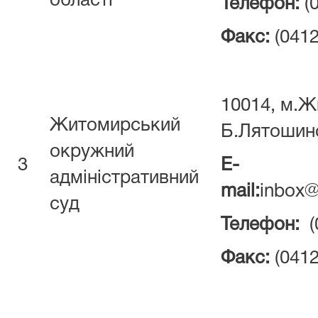
області
Телефон:
(0
Факс:
(0412
10014, м.Ж
Житомирський
Б.Лятошин
окружний
3
E-
адміністративний
mail:
inbox@
суд
Телефон:
(
Факс:
(0412