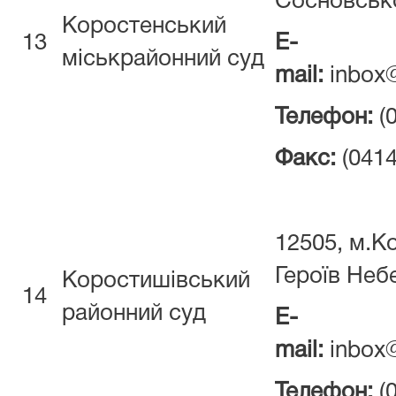
Сосновсько
Коростенський
13
E-
міськрайонний суд
mail:
inbox@
Телефон:
(
Факс:
(0414
12505, м.К
Героїв Небе
Коростишівський
14
районний суд
E-
mail:
inbox@
Телефон:
(