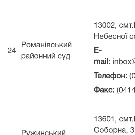
13002, смт.
Небесної со
Романівський
24
E-
районний суд
mail:
inbox@
Телефон:
(
Факс:
(0414
13601, смт.
Соборна, 3
Ружинський