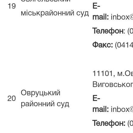
19
E-
міськрайонний суд
mail:
inbox@
Телефон
: 
Факс:
(0414
11101, м.О
Виговськог
Овруцький
20
E-
районний суд
mail:
inbox@
Телефон:
(