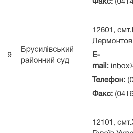
Факс:
(0414
12601, смт.
Лермонтова
Брусилівський
9
E-
районний суд
mail:
inbox@
Телефон:
(
Факс:
(0416
12101, смт.