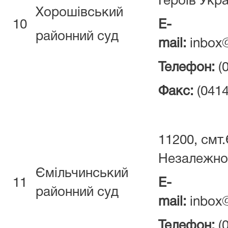
Героїв Укра
Хорошівський
10
E-
районний суд
mail:
inbox@
Телефон:
(0
Факс:
(0414
11200, смт.
Незалежнос
Ємільчинський
11
E-
районний суд
mail:
inbox@
Телефон:
(