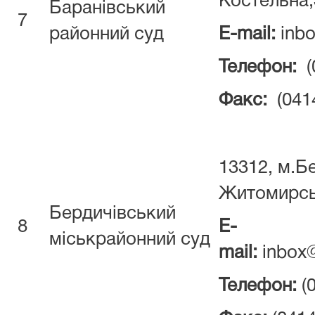
Костельна,
Баранівський
7
районний суд
E-mail:
inbo
Телефон:
(
Факс:
(041
13312, м.Бе
Житомирсь
Бердичівський
8
E-
міськрайонний суд
mail:
inbox@
Телефон:
(