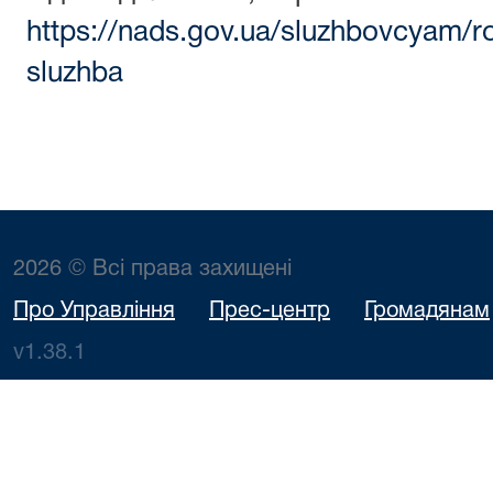
https://nads.gov.ua/sluzhbovcyam/
sluzhba
2026 © Всі права захищені
Про Управління
Прес-центр
Громадянам
v1.38.1